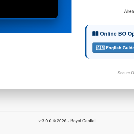
Alre
Online BO Op
🇬🇧 English Guid
Secure O
v:3.0.0 © 2026 - Royal Capital