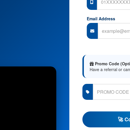
Email Address
Promo Code (Opti
Have a referral or ca